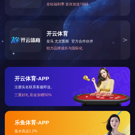
提交留言
安博（体育中国）官方网站
手机：
13809057918
（汪先生）