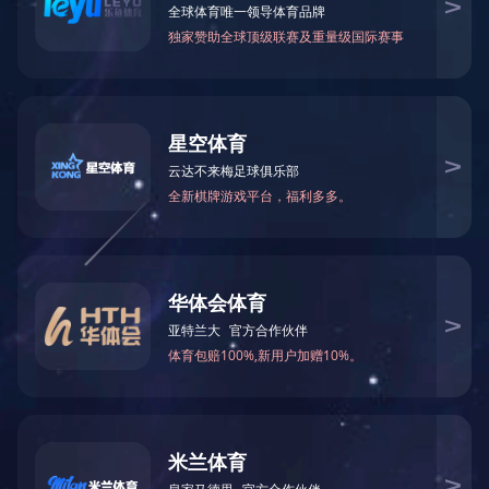
电话：
0086-513-86936888
手机：
13809057918
（汪先生）
传真：
0086-513-86787866
E-mail：
maike@oriplas.com
地址：江苏省南通市苏锡通科技产业园区锡通
大道6号
手机官网